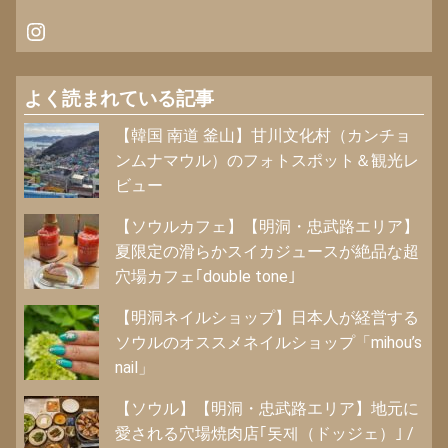
Instagram
よく読まれている記事
【韓国 南道 釜山】甘川文化村（カンチョ
ンムナマウル）のフォトスポット＆観光レ
ビュー
【ソウルカフェ】【明洞・忠武路エリア】
夏限定の滑らかスイカジュースが絶品な超
穴場カフェ｢double tone｣
【明洞ネイルショップ】日本人が経営する
ソウルのオススメネイルショップ「mihou’s
nail」
【ソウル】【明洞・忠武路エリア】地元に
愛される穴場焼肉店｢돗제（ドッジェ）｣ /