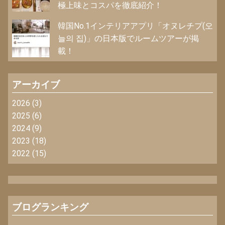
極上味とコスパを徹底紹介！
韓国No.1インテリアアプリ「オヌレチプ(오
늘의 집)」の日本版でルームツアーが掲
載！
アーカイブ
2026
(3)
2025
(6)
2024
(9)
2023
(18)
2022
(15)
ブログランキング