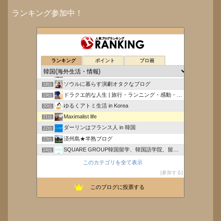
ランキング参加中！
釜山の韓国語学院ＫＬＩFF
14位
こりあゆぶろぐ
15位
ランキング
ポイント
ブロ画
毎日楽しく暮らしてます in 韓国。
16位
葉茶を飲みながらダラダラ
17位
ソウルに暮らす演劇オタクなブログ
18位
ドラクエ的な人生 | 旅行・ランニング・感動・ライフ
19位
ゆるくアトミ生活 in Korea
20位
Maximalist life
21位
ダーリンはフランス人 in 韓国
22位
済州島★半熟ブログ
23位
SQUARE GROUP韓国留学、韓国語学院、留学サー…
24位
こりあゆ韓国語ぶろぐ
25位
このカテゴリを全て表示
子育て嫌いな女(オカン)がHappyになる方法
26位
参加する
非韓三原則〜『勝つ』ために、どう攻めるか？〜
27位
このブログに投票する
韓国マニアへの道-韓国情報発信室-
28位