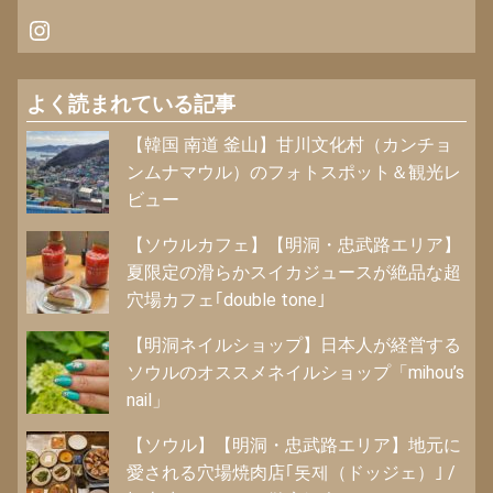
Instagram
よく読まれている記事
【韓国 南道 釜山】甘川文化村（カンチョ
ンムナマウル）のフォトスポット＆観光レ
ビュー
【ソウルカフェ】【明洞・忠武路エリア】
夏限定の滑らかスイカジュースが絶品な超
穴場カフェ｢double tone｣
【明洞ネイルショップ】日本人が経営する
ソウルのオススメネイルショップ「mihou’s
nail」
【ソウル】【明洞・忠武路エリア】地元に
愛される穴場焼肉店｢돗제（ドッジェ）｣ /