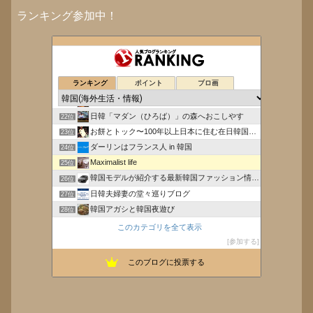
ランキング参加中！
喫茶ロックで流星群を。
18位
毎日楽しく暮らしてます in 韓国。
19位
ランキング
ポイント
ブロ画
my sweet seoul
20位
イチローのソウル街角てんてん探偵団
21位
日韓「マダン（ひろば）」の森へおこしやす
22位
お餅とトック〜100年以上日本に住む在日韓国・朝鮮人の物語〜
23位
ダーリンはフランス人 in 韓国
24位
Maximalist life
25位
韓国モデルが紹介する最新韓国ファッション情報配信
26位
日韓夫婦妻の堂々巡りブログ
27位
韓国アガシと韓国夜遊び
28位
韓国B級グルメ
29位
このカテゴリを全て表示
大阪、NY、東京、ハワイ、韓国 次はどこ
30位
参加する
西面(ソミョン)医療・整形・美容・観光ブログ
31位
このブログに投票する
韓国在住のものですu＿u*
32位