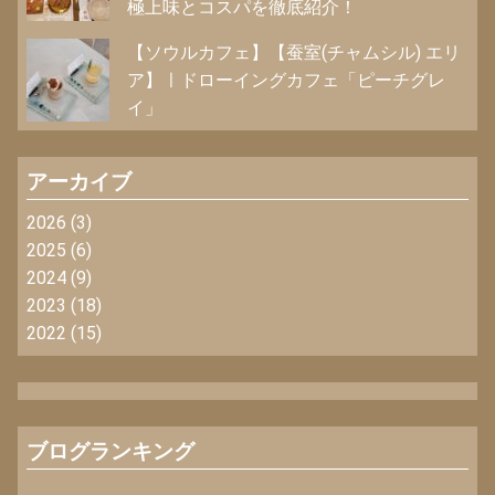
極上味とコスパを徹底紹介！
【ソウルカフェ】【蚕室(チャムシル) エリ
ア】ㅣドローイングカフェ「ピーチグレ
イ」
アーカイブ
2026
(3)
2025
(6)
2024
(9)
2023
(18)
2022
(15)
ブログランキング