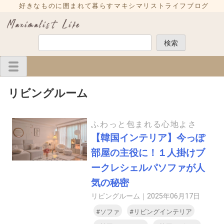
Skip
好きなものに囲まれて暮らすマキシマリストライフブログ
to
content
検
検索
索
リビングルーム
ふわっと包まれる心地よさ
【韓国インテリア】今っぽ
部屋の主役に！１人掛けブ
ークレシェルパソファが人
気の秘密
リビングルーム｜
2025年06月17日
#ソファ
#リビングインテリア