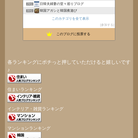
日韓夫婦妻の堂々巡りブログ
29位
韓国アガシと韓国夜遊び
30位
韓国B級グルメ
31位
このカテゴリを全て表示
大阪、NY、東京、ハワイ、韓国 次はどこ
32位
参加する
済州島★半熟ブログ
33位
このブログに投票する
韓国在住のものですu＿u*
34位
各ランキングにポチっと押していただけると嬉しいです
♪
住まいランキング
インテリア・雑貨ランキング
マンションランキング