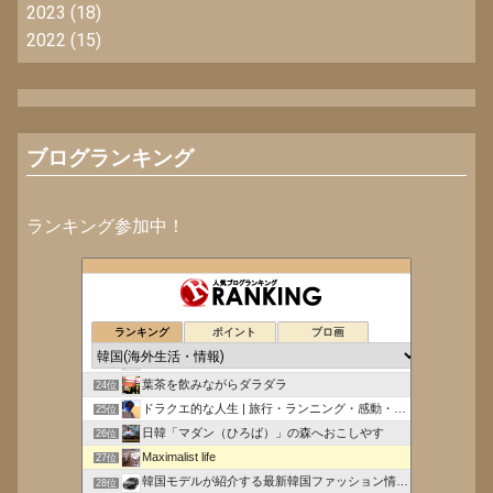
2023
(18)
2022
(15)
ブログランキング
ランキング参加中！
喫茶ロックで流星群を。
20位
毎日楽しく暮らしてます in 韓国。
21位
ランキング
ポイント
ブロ画
イチローのソウル街角てんてん探偵団
22位
my sweet seoul
23位
葉茶を飲みながらダラダラ
24位
ドラクエ的な人生 | 旅行・ランニング・感動・ライフ
25位
日韓「マダン（ひろば）」の森へおこしやす
26位
Maximalist life
27位
韓国モデルが紹介する最新韓国ファッション情報配信
28位