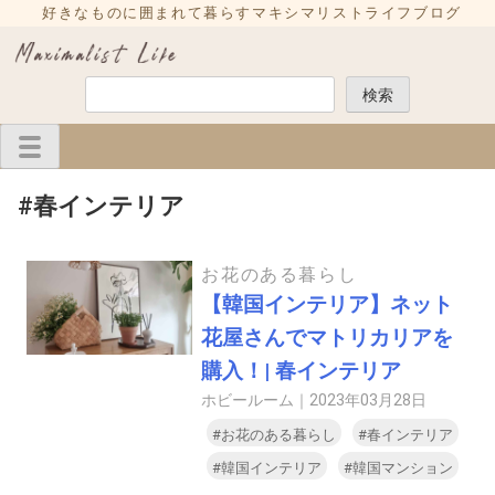
Skip
好きなものに囲まれて暮らすマキシマリストライフブログ
to
content
検
検索
索
#春インテリア
お花のある暮らし
【韓国インテリア】ネット
花屋さんでマトリカリアを
購入！| 春インテリア
ホビールーム｜
2023年03月28日
#お花のある暮らし
#春インテリア
#韓国インテリア
#韓国マンション