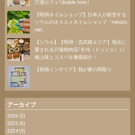
穴場カフェ｢double tone｣
【明洞ネイルショップ】日本人が経営する
ソウルのオススメネイルショップ「mihou’s
nail」
【ソウル】【明洞・忠武路エリア】地元に
愛される穴場焼肉店｢돗제（ドッジェ）｣ /
極上味とコスパを徹底紹介！
【韓国インテリア】我が家の間取り
アーカイブ
2026
(3)
2025
(6)
2024
(9)