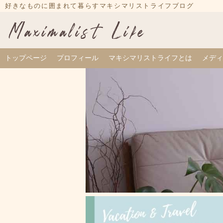
Skip
好きなものに囲まれて暮らすマキシマリストライフブログ
to
content
トップページ
プロフィール
マキシマリストライフとは
メディ