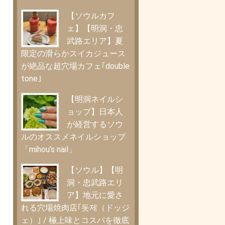
【ソウルカフ
ェ】【明洞・忠
武路エリア】夏
限定の滑らかスイカジュース
が絶品な超穴場カフェ｢double
tone｣
【明洞ネイルシ
ョップ】日本人
が経営するソウ
ルのオススメネイルショップ
「mihou’s nail」
【ソウル】【明
洞・忠武路エリ
ア】地元に愛さ
れる穴場焼肉店｢돗제（ドッジ
ェ）｣ / 極上味とコスパを徹底