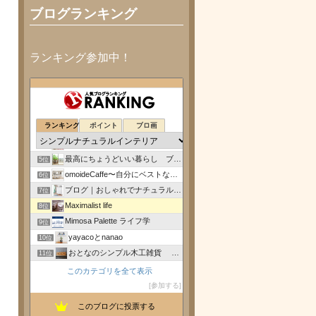
ブログランキング
ランキング参加中！
小さく暮らす(予定) - ダウンサイジング -
1位
北欧好き＊シンプルライフ
2位
ランキング
ポイント
ブロ画
彩りあふれる暮らしづくり
3位
Natural Life
4位
最高にちょうどいい暮らし ブログ
5位
omoideCaffe〜自分にベストな暮しを考える〜 -
6位
ブログ｜おしゃれでナチュラル、アンティーク家具のSAVON
7位
Maximalist life
8位
Mimosa Palette ライフ学
9位
yayacoとnanao
10位
おとなのシンプル木工雑貨 0310mito のblog
11位
四季折折鎌倉店主 もなのブログ
12位
このカテゴリを全て表示
壁ダンディズム KABE-DAN
13位
参加する
だろろぐ
14位
このブログに投票する
パリ郊外の中古アパートメントをリノベ中
15位