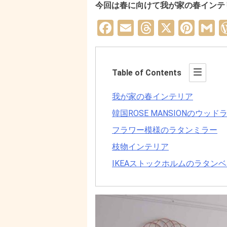
今回は春に向けて我が家の春インテ
Facebook
Email
Threads
X
Pint
G
Table of Contents
我が家の春インテリア
韓国ROSE MANSIONのウ
フラワー模様のラタンミラー
枝物インテリア
IKEAストックホルムのラタン