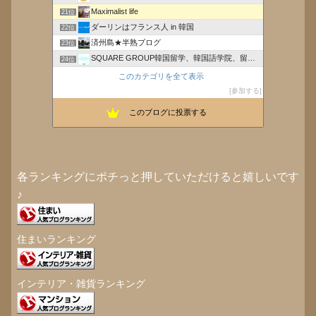
Maximalist life
21位
ダーリンはフランス人 in 韓国
22位
済州島★半熟ブログ
23位
SQUARE GROUP韓国留学、韓国語学院、留学サー…
24位
こりあゆ韓国語ぶろぐ
25位
このカテゴリを全て表示
子育て嫌いな女(オカン)がHappyになる方法
26位
参加する
非韓三原則〜『勝つ』ために、どう攻めるか？〜
27位
このブログに投票する
韓国マニアへの道-韓国情報発信室-
28位
各ランキングにポチっと押していただけると嬉しいです
♪
住まいランキング
インテリア・雑貨ランキング