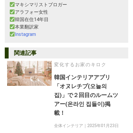
マキシマリストブロガー
アラフォー女性
韓国在住14年目
本業翻訳家
Instagram
関連記事
変化するお家のキロク
韓国インテリアアプリ
「オヌレチプ(오늘의
집)」で２回目のルームツ
アー(온라인 집들이)掲
載！
全体インテリア｜
2025年01月23日