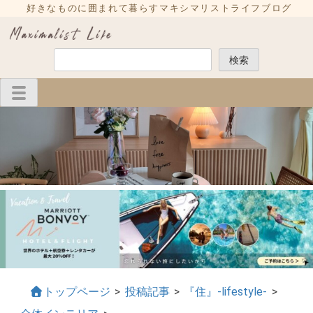
Skip
好きなものに囲まれて暮らすマキシマリストライフブログ
to
content
検
検索
索
トップページ
>
投稿記事
>
『住』-lifestyle-
>