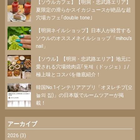
【ソウルカフェ】【明洞・忠武路エリア】
夏限定の滑らかスイカジュースが絶品な超
穴場カフェ｢double tone｣
【明洞ネイルショップ】日本人が経営する
ソウルのオススメネイルショップ「mihou’s
nail」
【ソウル】【明洞・忠武路エリア】地元に
愛される穴場焼肉店｢돗제（ドッジェ）｣ /
極上味とコスパを徹底紹介！
韓国No.1インテリアアプリ「オヌレチプ(오
늘의 집)」の日本版でルームツアーが掲
載！
アーカイブ
2026
(3)