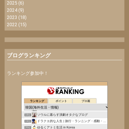
2025
(6)
2024
(9)
2023
(18)
2022
(15)
ブログランキング
ランキング参加中！
釜山の韓国語学院ＫＬＩFF
14位
こりあゆぶろぐ
15位
ランキング
ポイント
ブロ画
毎日楽しく暮らしてます in 韓国。
16位
葉茶を飲みながらダラダラ
17位
ソウルに暮らす演劇オタクなブログ
18位
ドラクエ的な人生 | 旅行・ランニング・感動・ライフ
19位
ゆるくアトミ生活 in Korea
20位