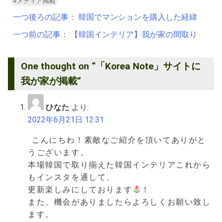
#メディア掲載
投
一つ後ろの記事：
韓国でマンションを購入した経緯
稿
一つ前の記事：
【韓国インテリア】我が家の間取り
ナ
ビ
One thought on “
「Korea Note」サイトに
ゲ
我が家が掲載
”
ー
シ
ひなた
より:
ョ
2022年6月21日 12:31
ン
こんにちわ！素敵なご紹介を頂いてありがと
うございます。
本場韓国で取り揃えた韓国インテリアこれから
もインスタを通して、
更新楽しみにしております
！
また、機会がありましたらよろしくお願い致し
ます。