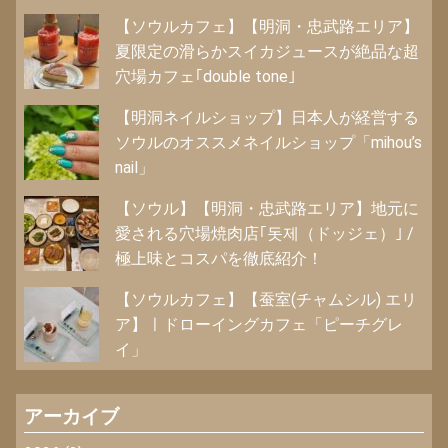
【ソウルカフェ】【明洞・忠武路エリア】
夏限定の滑らかスイカジュースが絶品な超
穴場カフェ｢double tone｣
【明洞ネイルショップ】日本人が経営する
ソウルのオススメネイルショップ「mihou’s
nail」
【ソウル】【明洞・忠武路エリア】地元に
愛される穴場焼肉店｢돗제（ドッジェ）｣ /
極上味とコスパを徹底紹介！
【ソウルカフェ】【蚕室(チャムシル) エリ
ア】ㅣドローイングカフェ「ピーチグレ
イ」
アーカイブ