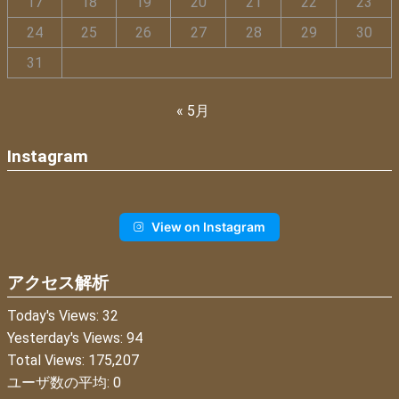
17
18
19
20
21
22
23
24
25
26
27
28
29
30
31
« 5月
Instagram
View on Instagram
アクセス解析
Today's Views:
32
Yesterday's Views:
94
Total Views:
175,207
ユーザ数の平均:
0