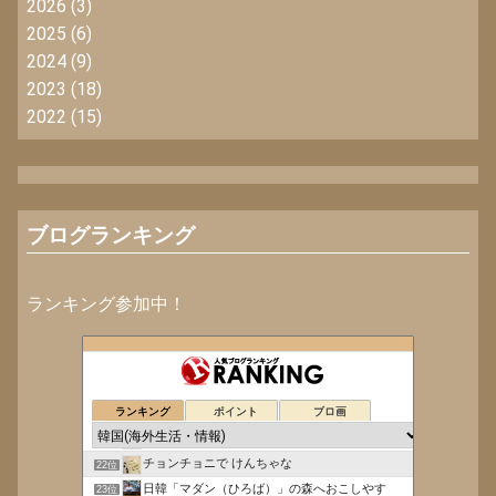
2026
(3)
2025
(6)
2024
(9)
2023
(18)
2022
(15)
ブログランキング
ランキング参加中！
喫茶ロックで流星群を。
18位
毎日楽しく暮らしてます in 韓国。
19位
ランキング
ポイント
ブロ画
イチローのソウル街角てんてん探偵団
20位
my sweet seoul
21位
チョンチョニで けんちゃな
22位
日韓「マダン（ひろば）」の森へおこしやす
23位