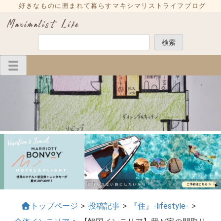
Skip
好きなものに囲まれて暮らすマキシマリストライフブログ
to
content
検
検索
索
トップページ
>
投稿記事
>
『住』-lifestyle-
>