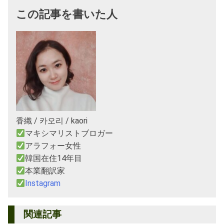
この記事を書いた人
香織 / 카오리 / kaori
マキシマリストブロガー
アラフォー女性
韓国在住14年目
本業翻訳家
Instagram
関連記事