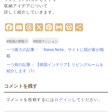
収納アイデアについて
詳しく紹介していきます。
Facebook
Email
Threads
X
Pinterest
Gmail
WordPress
共
有
#韓国の間取り
#韓国マンション
投
一つ後ろの記事：
「Korea Note」サイトに我が家が掲
稿
載
ナ
一つ前の記事：
【韓国インテリア】リビングルームを
ビ
紹介します（1）
ゲ
ー
コメントを残す
シ
コメントを投稿するには
ログイン
してください。
ョ
ン