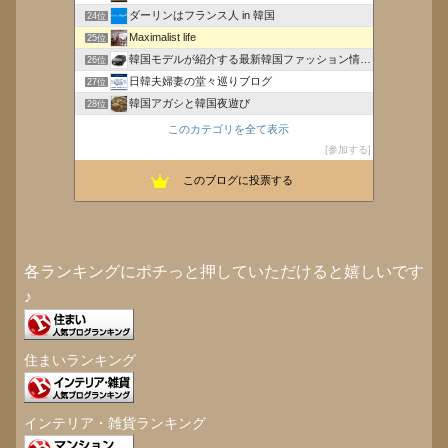
ダーリンはフランス人 in 韓国
24位
Maximalist life
25位
韓国モデルが紹介する最新韓国ファッション情報配信
26位
日韓夫婦妻の堂々巡りブログ
27位
韓国アガシと韓国夜遊び
28位
tatulog
29位
このカテゴリを全て表示
DH Chihiro Blog
30位
参加する
韓国B級グルメ
31位
このブログに投票する
大阪、NY、東京、ハワイ、韓国 次はどこ
32位
各ランキングにポチっと押していただけると嬉しいです
♪
住まいランキング
インテリア・雑貨ランキング