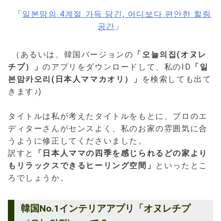
「
일본맘의 4계절 가득 담긴, 어디보다 편안한 힐링
공간
」
（あるいは、韓国バージョンの
「오늘의집(オヌレ
チプ）」
のアプリをダウンロードして、私のID
「일
본맘카오리(日本人ママカオリ）」
を検索しても出て
きます♪)
タイトルは私が考えたタイトルをもとに、プロのエ
ディターさんがセンスよく、私のお家の雰囲気に合
うように修正してくださいました。
訳すと
「日本人ママの四季を感じられるどの家より
もリラックスできるヒーリング空間」
といったとこ
ろでしょうか。
韓国No.1インテリアアプリ「オヌレチプ