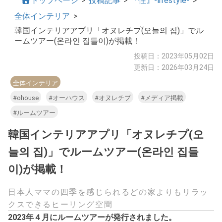
トップページ
>
投稿記事
>
『住』-lifestyle-
>
全体インテリア
>
韓国インテリアアプリ「オヌレチプ(오늘의 집)」でル
ームツアー(온라인 집들이)が掲載！
投稿日：2023年05月02日
更新日：2026年03月24日
全体インテリア
#ohouse
#オーハウス
#オヌレチプ
#メディア掲載
#ルームツアー
韓国インテリアアプリ「オヌレチプ(오
늘의 집)」でルームツアー(온라인 집들
이)が掲載！
日本人ママの四季を感じられるどの家よりもリラッ
クスできるヒーリング空間
2023年４月にルームツアーが発行されました。