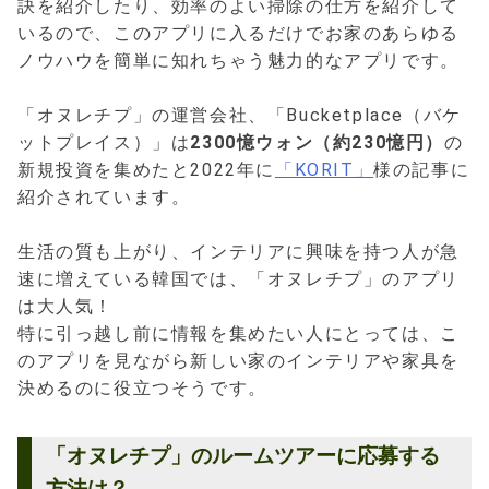
訣を紹介したり、効率のよい掃除の仕方を紹介して
いるので、このアプリに入るだけでお家のあらゆる
ノウハウを簡単に知れちゃう魅力的なアプリです。
「オヌレチプ」の運営会社、「Bucketplace（バケ
ットプレイス）」は
2300憶ウォン（約230憶円）
の
新規投資を集めたと2022年に
「KORIT」
様の記事に
紹介されています。
生活の質も上がり、インテリアに興味を持つ人が急
速に増えている韓国では、「オヌレチプ」のアプリ
は大人気！
特に引っ越し前に情報を集めたい人にとっては、こ
のアプリを見ながら新しい家のインテリアや家具を
決めるのに役立つそうです。
「オヌレチプ」のルームツアーに応募する
方法は？