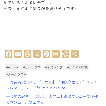
めている「オヌレチプ」。
今後、ますます需要が高まりそうです♪
Facebook
Email
Threads
X
Pinterest
Gmail
WordPress
共
有
#ohouse
#オーハウス
#オヌレチプ
#メディア掲載
#ルームツアー
投
一つ後ろの記事：
【ソウル】【狎鴎亭エリア】オシャ
稿
レレストランㅣ「fleurs sur la route」
ナ
一つ前の記事：
【おうちカフェ】高級マンゴーで手作
ビ
りマンゴーパフェ作り