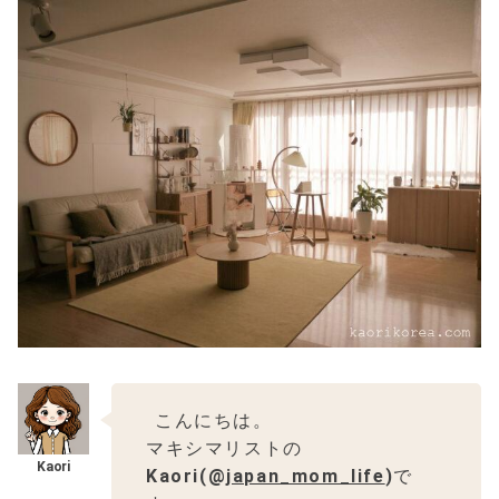
こんにちは。
マキシマリストの
Kaori(@
japan_mom_life
)
で