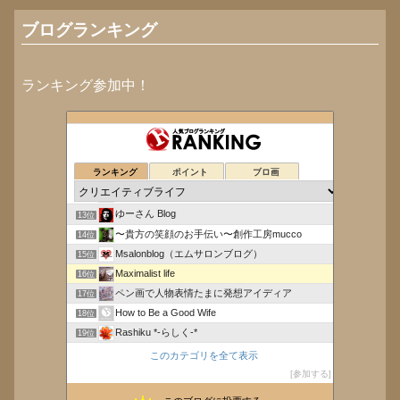
ブログランキング
ランキング参加中！
静かな木漏れ日
9位
katsu「自分らしく軽やかに魅力ある人生を生きる全て」
10位
ランキング
ポイント
ブロ画
ひとり時間大好きシニアのつぶやき
11位
ものぐさアジュンマ見聞録
12位
ゆーさん Blog
13位
〜貴方の笑顔のお手伝い〜創作工房mucco
14位
Msalonblog（エムサロンブログ）
15位
Maximalist life
16位
ペン画で人物表情たまに発想アイディア
17位
How to Be a Good Wife
18位
Rashiku *-らしく-*
19位
糖尿おじさんと老犬のくらし
20位
このカテゴリを全て表示
バルセロナMBA留学紀
21位
参加する
風水がハワイ式ならこんなに面白い！
22位