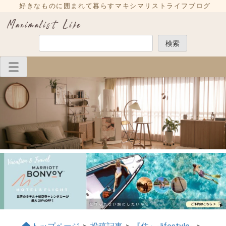
Skip
好きなものに囲まれて暮らすマキシマリストライフブログ
to
content
検
検索
索