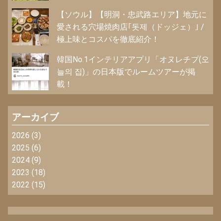
【ソウル】【明洞・忠武路エリア】地元に
愛される穴場焼肉店｢돗제（ドッジェ）｣ /
極上味とコスパを徹底紹介！
韓国No.1インテリアアプリ「オヌレチプ(오
늘의 집)」の日本版でルームツアーが掲
載！
アーカイブ
2026
(3)
2025
(6)
2024
(9)
2023
(18)
2022
(15)