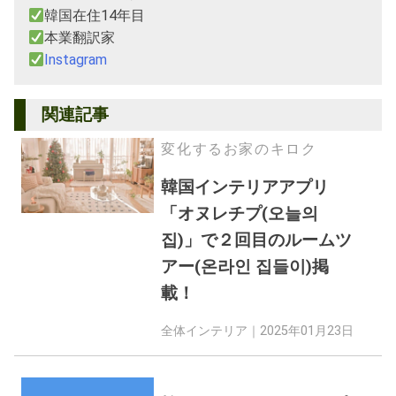
韓国在住14年目
本業翻訳家
Instagram
関連記事
変化するお家のキロク
韓国インテリアアプリ
「オヌレチプ(오늘의
집)」で２回目のルームツ
アー(온라인 집들이)掲
載！
全体インテリア｜
2025年01月23日